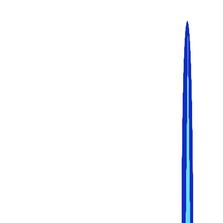
پرش
به
محتوا