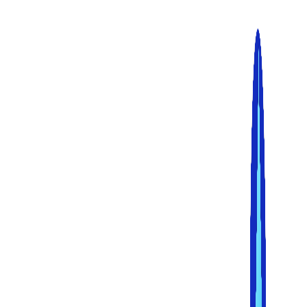
پرش
به
محتوا