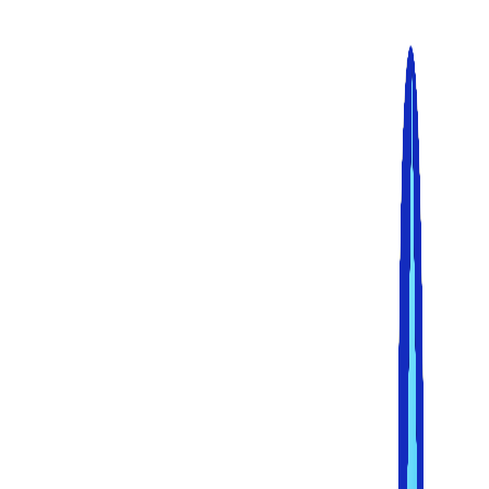
پرش
به
محتوا