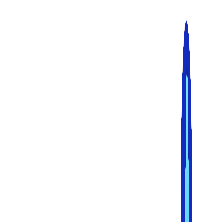
پرش
به
محتوا