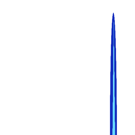
پرش
به
محتوا